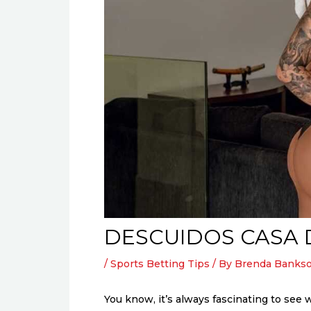
DESCUIDOS CASA 
/
Sports Betting Tips
/ By
Brenda Bankso
You know, it’s always fascinating to see 