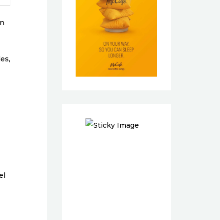
on
es,
el