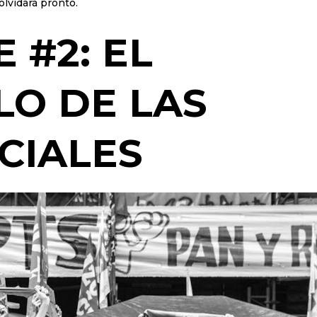
lvidará pronto.
 #2: EL
O DE LAS
CIALES