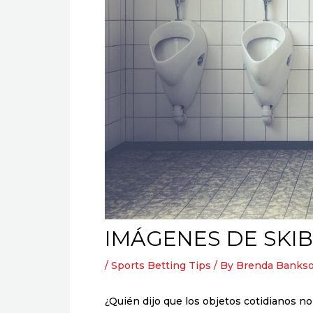
IMÁGENES DE SKIB
/
Sports Betting Tips
/ By
Brenda Bankso
¿Quién dijo que los objetos cotidianos n